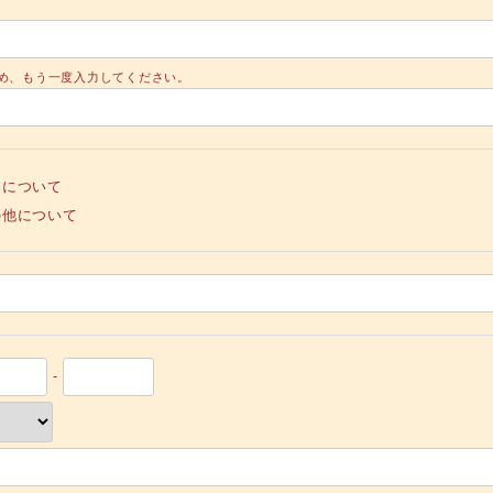
め、もう一度入力してください。
品について
の他について
-